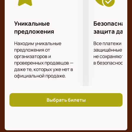
разряде и 16 пар.
Отличная новость для всех любителей и фанатов
большого тенниса – с 2020 года впервые мужской
Уникальные
Безопасная 
турнир St. Petersburg Open пройдёт в категории
предложения
защита данн
ATP 500. В первую очередь, это означает, что это
спортивное событие в городе на Неве станет более
Находим уникальные
Все платежи про
привлекательным для самых титулованных
предложения от
защищённые шлю
мировых спортсменов, что также будет
организаторов и
не сохраняются 
проверенных продавцов —
в безопасности.
способствовать повышению зрелищности и
даже те, которых уже нет в
престижа российского тенниса в целом.
официальной продаже.
Выбрать билеты