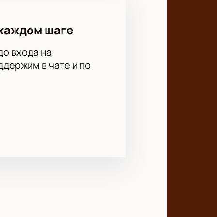
каждом шаге
до входа на
держим в чате и по