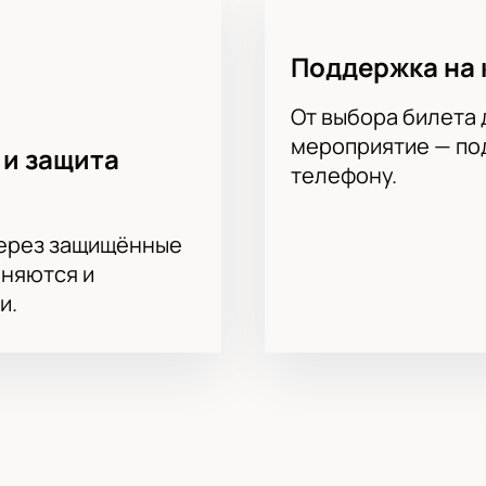
Поддержка на 
От выбора билета 
мероприятие — под
 и защита
телефону.
через защищённые
аняются и
и.