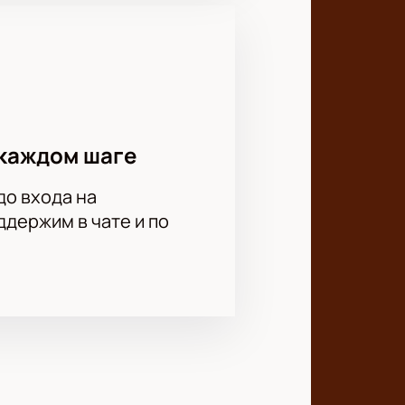
каждом шаге
до входа на
держим в чате и по