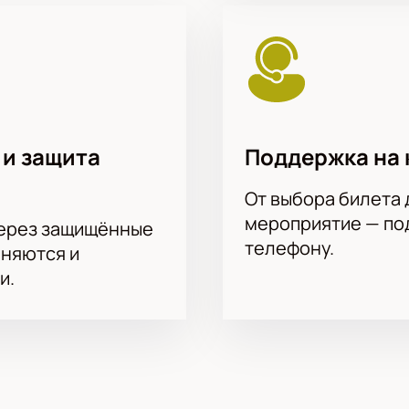
 и защита
Поддержка на 
От выбора билета 
мероприятие — под
через защищённые
телефону.
аняются и
и.