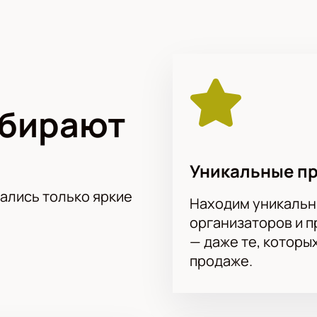
реча соперников станет для вас одним из незабываемых во
ыбирают
Уникальные п
тались только яркие
Находим уникальн
организаторов и 
— даже те, которы
продаже.