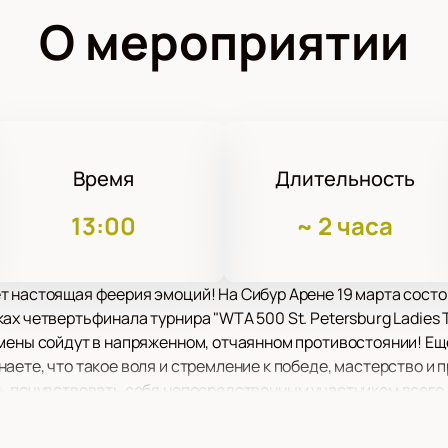
О мероприятии
Время
Длительность
13:00
~
2 часа
т настоящая феерия эмоций! На Сибур Арене 19 марта сост
х четвертьфинала турнира "WTA 500 St. Petersburg Ladies T
мены сойдут в напряженном, отчаянном противостоянии! Еще 
аете, что такое воля и стремление к победе, мастерство и
ть почувствовать себя непосредственным участником всего 
важны для спортсменов. Почувствуйте настоящий драйв, ад
т подарить состязание!