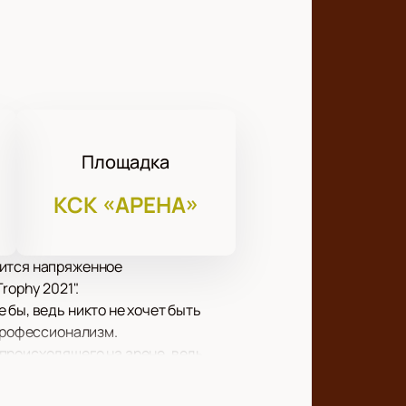
Площадка
КСК «АРЕНА»
оится напряженное
rophy 2021".
бы, ведь никто не хочет быть
 профессионализм.
происходящего на арене, ведь
реналин, словом все самые