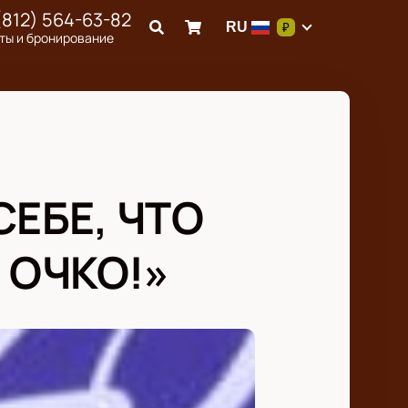
(812) 564-63-82
RU
₽
ты и бронирование
СЕБЕ, ЧТО
 ОЧКО!»