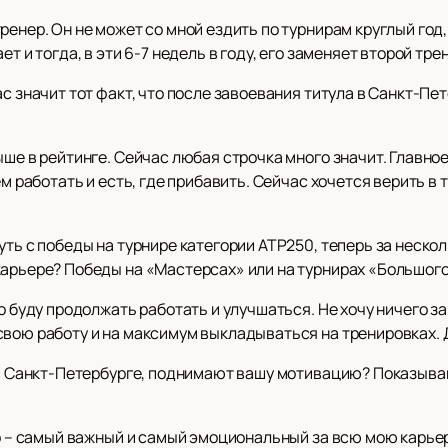
енер. Он не может со мной ездить по турнирам круглый год, 
т и тогда, в эти 6-7 недель в году, его заменяет второй тре
ас значит тот факт, что после завоевания титула в Санкт-П
ыше в рейтинге. Сейчас любая строчка много значит. Главное
м работать и есть, где прибавить. Сейчас хочется верить в т
уть с победы на турнире категории ATP250, теперь за неско
карьере? Победы на «Мастерсах» или на турнирах «Большог
о буду продолжать работать и улучшаться. Не хочу ничего за
свою работу и на максимум выкладываться на тренировках. 
 в Санкт-Петербурге, поднимают вашу мотивацию? Показываю
р – самый важный и самый эмоциональный за всю мою карьеру