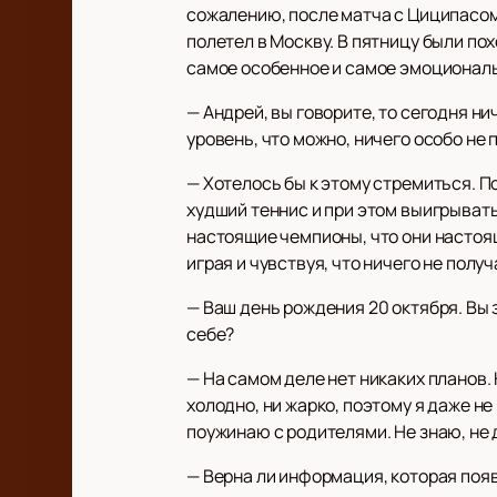
сожалению, после матча с Циципасом 
полетел в Москву. В пятницу были пох
самое особенное и самое эмоциональн
— Андрей, вы говорите, то сегодня ни
уровень, что можно, ничего особо не
— Хотелось бы к этому стремиться. По
худший теннис и при этом выигрывать 
настоящие чемпионы, что они настоящ
играя и чувствуя, что ничего не полу
— Ваш день рождения 20 октября. Вы 
себе?
— На самом деле нет никаких планов. 
холодно, ни жарко, поэтому я даже не
поужинаю с родителями. Не знаю, не 
— Верна ли информация, которая появ