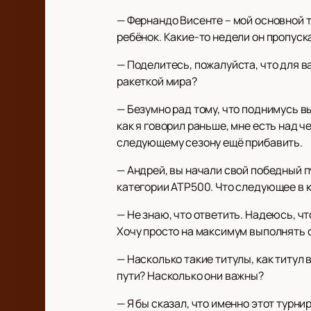
— Фернандо Висенте – мой основной тр
ребёнок. Какие-то недели он пропускае
— Поделитесь, пожалуйста, что для в
ракеткой мира?
— Безумно рад тому, что поднимусь в
как я говорил раньше, мне есть над че
следующему сезону ещё прибавить.
— Андрей, вы начали свой победный п
категории ATP500. Что следующее в 
— Не знаю, что ответить. Надеюсь, чт
Хочу просто на максимум выполнять 
— Насколько такие титулы, как титул
пути? Насколько они важны?
— Я бы сказал, что именно этот турни