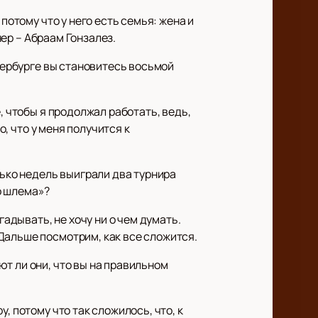
потому что у него есть семья: жена и
нер – Абраам Гонзалез.
етербурге вы становитесь восьмой
, чтобы я продолжал работать, ведь,
о, что у меня получится к
лько недель выиграли два турнира
о шлема»?
гадывать, не хочу ни о чем думать.
Дальше посмотрим, как все сложится.
т ли они, что вы на правильном
, потому что так сложилось, что, к