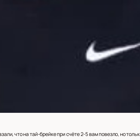
азали, что на тай-брейке при счёте 2-5 вам повезло, но толь