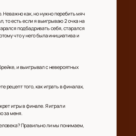
о. Неважно как, но нужно перебить мяч
л, то есть если я выигрываю 2 очка на
Старался подбадривать себя, старался
отому что у него была инициатива и
-брейке, и выигрывал с невероятных
е рецепт того, как играть в финалах,
крет игры в финале. Я играл и
о за меня.
 человека? Правильно ли мы понимаем,