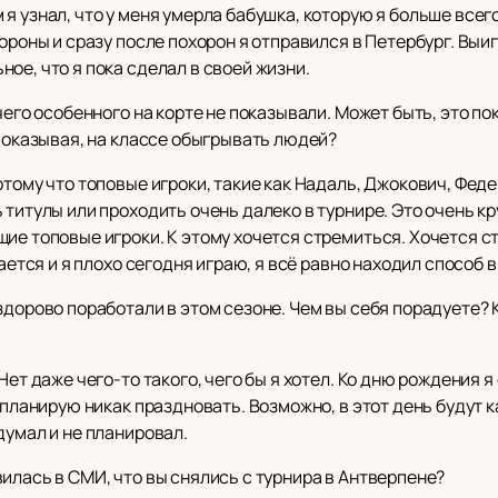
я узнал, что у меня умерла бабушка, которую я больше все
ороны и сразу после похорон я отправился в Петербург. Выиг
ое, что я пока сделал в своей жизни.
чего особенного на корте не показывали. Может быть, это пок
 показывая, на классе обыгрывать людей?
тому что топовые игроки, такие как Надаль, Джокович, Федер
титулы или проходить очень далеко в турнире. Это очень кру
ие топовые игроки. К этому хочется стремиться. Хочется ст
чается и я плохо сегодня играю, я всё равно находил способ 
здорово поработали в этом сезоне. Чем вы себя порадуете?
Нет даже чего-то такого, чего бы я хотел. Ко дню рождения 
 планирую никак праздновать. Возможно, в этот день будут к
думал и не планировал.
илась в СМИ, что вы снялись с турнира в Антверпене?