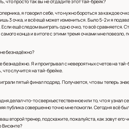
ь, что просто так вы не отдадите этот тай-брейк?
соперника, я говорил себе, что нужно бороться за каждое очк
лишь 3 очка, и всё ещё может измениться. Было 5-2 и я подава
4. Если ещё следом выиграть одно очко, то всё сравняется. 
 самого конца и в итоге с этими тремя очками мне повезло, п
ё не безнадёжно?
не безнадёжно. Я и проигрывал с невероятных счетов на тай
, что случится на тай-брейке.
играли пятый финал подряд. Получается, что вы теперь знает
одня делал что-то сверхъестественное или то, что я узнал се
яя публика совершенно точно мне помогли. Сегодня всё был
 ваш второй тренер, подскажите, пожалуйста, как зовут его
о Висенте?