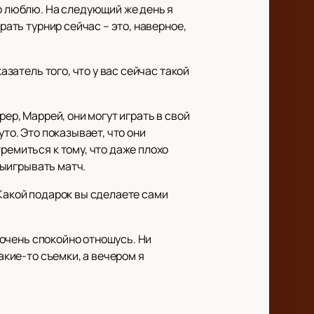
го люблю. На следующий же день я
рать турнир сейчас – это, наверное,
азатель того, что у вас сейчас такой
ер, Маррей, они могут играть в свой
то. Это показывает, что они
ремиться к тому, что даже плохо
выигрывать матч.
 Какой подарок вы сделаете сами
я очень спокойно отношусь. Ни
акие-то съемки, а вечером я