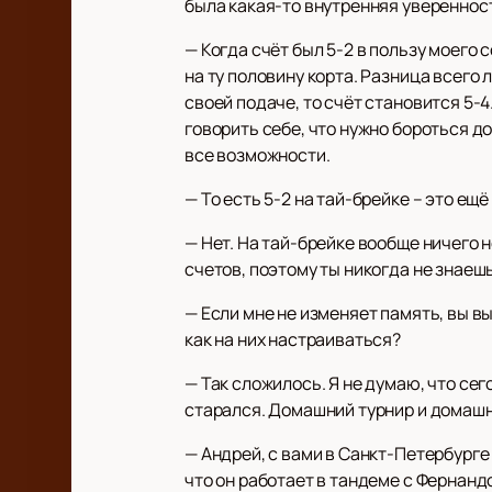
была какая-то внутренняя уверенност
— Когда счёт был 5-2 в пользу моего 
на ту половину корта. Разница всего 
своей подаче, то счёт становится 5-
говорить себе, что нужно бороться до
все возможности.
— То есть 5-2 на тай-брейке – это ещ
— Нет. На тай-брейке вообще ничего 
счетов, поэтому ты никогда не знаешь
— Если мне не изменяет память, вы вы
как на них настраиваться?
— Так сложилось. Я не думаю, что сег
старался. Домашний турнир и домашн
— Андрей, с вами в Санкт-Петербурге
что он работает в тандеме с Фернанд