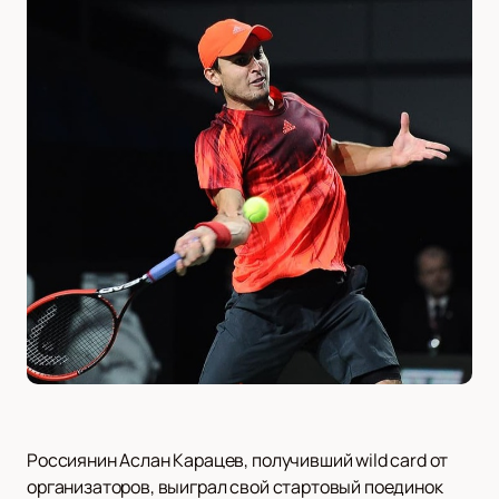
Россиянин Аслан Карацев, получивший wild card от
организаторов, выиграл свой стартовый поединок