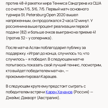
против 48-й ракетки мира Тенниса Сандгрена из США
со счетом 7/5, 3/6, 7/5. Первый матч основного
турнира St. Petersburg Open 2020 вышел
напряженным, он продолжался 2 часа 12 минут. У
россиянина выше процент реализации первой
подачи (82) и больше очков выиграно на приеме 41
(против 32 – у соперника).
После матча Аслан поблагодарил публику за
поддержку. «Играл до конца, случилось то, что
случилось – я победил. В следующем матче
попытаюсь показать свой лучший теннис, посмотрим,
кто выйдет победителем матча», —
прокомментировал Карацев.
В следующем круге ему предстоит сыграть с
победителем встречи
Карен Хачанов
(Россия) —
Джеймс Дакворт (Австралия).